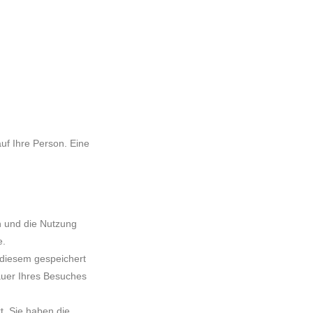
uf Ihre Person. Eine
n und die Nutzung
e.
 diesem gespeichert
auer Ihres Besuches
t. Sie haben die