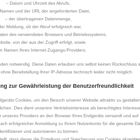
– Datum und Uhrzeit des Abrufs,
Namen und der URL der angeforderten Datei,
– der übertragenen Datenmenge,
der Meldung, ob der Abruf erfolgreich war,
ten des verwendeten Browsers und Betriebssystems,
bsite, von der aus der Zugriff erfolgt, sowie
m Namen Ihres Internet-Zugangs-Providers.
den notwendig. Diese Daten erlauben uns selbst keinen Rückschluss a
ohne Bereitstellung Ihrer IP-Adresse technisch leider nicht möglich.
ng zur Gewährleistung der Benutzerfreundlichkeit
geräts Cookies, um den Besuch unserer Website attraktiv zu gestalte
chen. Dies dient unserem Vertriebsinteresse als berechtigtes Interess
r unseres Providers an den Browser Ihres Endgeräts versandt und auf
nach erfolgreicher Anmeldung zu Ihrem Nutzerkonto für die gesamte D
dentifizieren und autorisieren zu können.
tellt, dass dieser die Erstellung und Speicherung von Cookies akzeptier