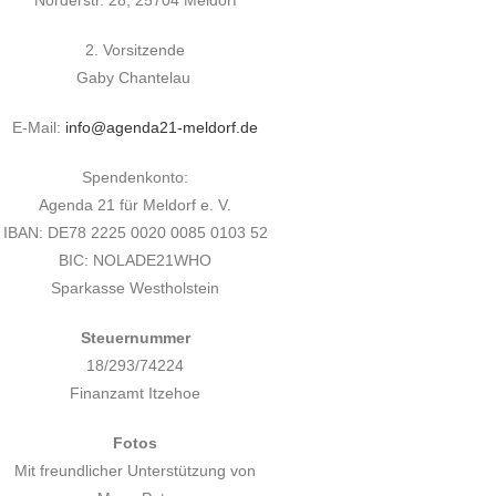
Norderstr. 28, 25704 Meldorf
2. Vorsitzende
Gaby Chantelau
E-Mail:
info@agenda21-meldorf.de
Spendenkonto:
Agenda 21 für Meldorf e. V.
IBAN: DE78 2225 0020 0085 0103 52
BIC: NOLADE21WHO
Sparkasse Westholstein
Steuernummer
18/293/74224
Finanzamt Itzehoe
Fotos
Mit freundlicher Unterstützung von