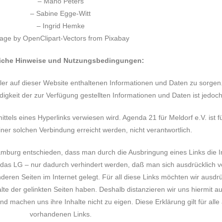
– Mano Peters
– Sabine Egge-Witt
– Ingrid Hemke
age by
OpenClipart-Vectors from Pixabay
iche Hinweise und Nutzungsbedingungen:
 aller auf dieser Website enthaltenen Informationen und Daten zu sorge
tändigkeit der zur Verfügung gestellten Informationen und Daten ist jedo
ittels eines Hyperlinks verwiesen wird. Agenda 21 für Meldorf e.V. ist f
iner solchen Verbindung erreicht werden, nicht verantwortlich.
amburg entschieden, dass man durch die Ausbringung eines Links die In
o das LG – nur dadurch verhindert werden, daß man sich ausdrücklich v
nderen Seiten im Internet gelegt. Für all diese Links möchten wir ausdr
halte der gelinkten Seiten haben. Deshalb distanzieren wir uns hiermit a
und machen uns ihre Inhalte nicht zu eigen. Diese Erklärung gilt für alle
vorhandenen Links.