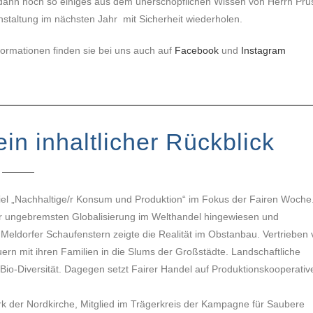
dann noch so einiges aus dem unerschöpflichen Wissen von Herrn Prus
nstaltung im nächsten Jahr mit Sicherheit wiederholen.
nformationen finden sie bei uns auch auf
Facebook
und
Instagram
in inhaltlicher Rückblick
ziel „Nachhaltige/r Konsum und Produktion“ im Fokus der Fairen Woche
er ungebremsten Globalisierung im Welthandel hingewiesen und
 Meldorfer Schaufenstern zeigte die Realität im Obstanbau. Vertrieben
uern mit ihren Familien in die Slums der Großstädte. Landschaftliche
Bio-Diversität. Dagegen setzt Fairer Handel auf Produktionskooperati
rk der Nordkirche, Mitglied im Trägerkreis der Kampagne für Saubere