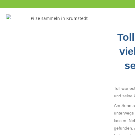
Tol
vie
se
Toll war e
und seine 
Am Sonntag
unterwegs 
lassen. Ne
gefunden. 