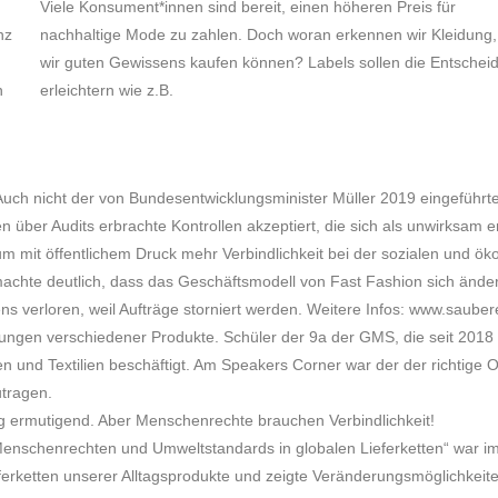
Viele Konsument*innen sind bereit, einen höheren Preis für
nz
nachhaltige Mode zu zahlen. Doch woran erkennen wir Kleidung,
wir guten Gewissens kaufen können? Labels sollen die Entschei
n
erleichtern wie z.B.
 Auch nicht der von Bundesentwicklungsminister Müller 2019 eingeführt
en über Audits erbrachte Kontrollen akzeptiert, die sich als unwirksam 
um mit öffentlichem Druck mehr Verbindlichkeit bei der sozialen und öko
 machte deutlich, dass das Geschäftsmodell von Fast Fashion sich än
s verloren, weil Aufträge storniert werden. Weitere Infos: www.sauber
gen verschiedener Produkte. Schüler der 9a der GMS, die seit 2018 Fa
d Textilien beschäftigt. Am Speakers Corner war der der richtige Ort
utragen.
ig ermutigend. Aber Menschenrechte brauchen Verbindlichkeit!
 Menschenrechten und Umweltstandards in globalen Lieferketten“ war 
rketten unserer Alltagsprodukte und zeigte Veränderungsmöglichkeiten