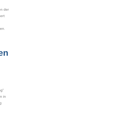
en der
ert
en.
en
ng“
n in
g