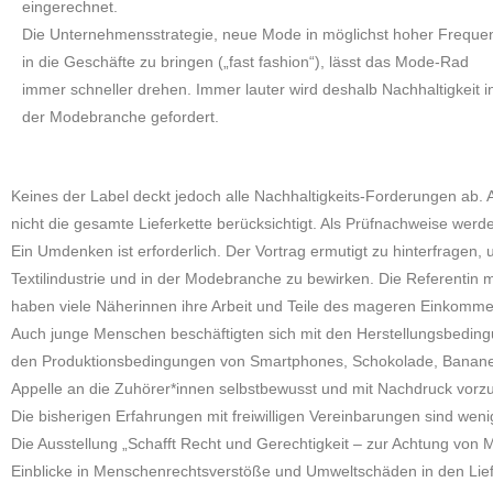
eingerechnet.
Die Unternehmensstrategie, neue Mode in möglichst hoher Freque
in die Geschäfte zu bringen („fast fashion“), lässt das Mode-Rad
immer schneller drehen. Immer lauter wird deshalb Nachhaltigkeit i
der Modebranche gefordert.
Keines der Label deckt jedoch alle Nachhaltigkeits-Forderungen ab.
nicht die gesamte Lieferkette berücksichtigt. Als Prüfnachweise werd
Ein Umdenken ist erforderlich. Der Vortrag ermutigt zu hinterfragen, 
Textilindustrie und in der Modebranche zu bewirken. Die Referentin
haben viele Näherinnen ihre Arbeit und Teile des mageren Einkommen
Auch junge Menschen beschäftigten sich mit den Herstellungsbedingun
den Produktionsbedingungen von Smartphones, Schokolade, Bananen un
Appelle an die Zuhörer*innen selbstbewusst und mit Nachdruck vorz
Die bisherigen Erfahrungen mit freiwilligen Vereinbarungen sind wen
Die Ausstellung „Schafft Recht und Gerechtigkeit – zur Achtung von
Einblicke in Menschenrechtsverstöße und Umweltschäden in den Liefe