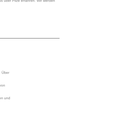
s über Pilze erfahren. Wir werden
. Über
 von
ven und