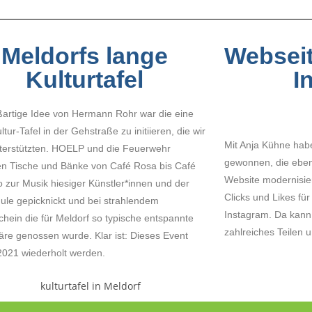
Meldorfs lange
Webseit
Kulturtafel
I
ßartige Idee von Hermann Rohr war die eine
tur-Tafel in der Gehstraße zu initiieren, die wir
Mit Anja Kühne habe
terstützten. HOELP und die Feuerwehr
gewonnen, die ebenf
ten Tische und Bänke von Café Rosa bis Café
Website modernisie
o zur Musik hiesiger Künstler*innen und der
Clicks und Likes fü
ule gepicknickt und bei strahlendem
Instagram. Da kann 
hein die für Meldorf so typische entspannte
zahlreiches Teilen
re genossen wurde. Klar ist: Dieses Event
2021 wiederholt werden.